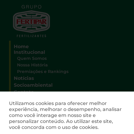
Home
Institucional
Quem Somos
Nossa História
Premiações e Rankings
Notícias
Socioambiental
Contato
Sede Administrativa Grupo Fertipar
Utilizamos cookies para oferecer melhor
Rua Deputado Heitor Alencar Furtado, 3100
experiência, melhorar o desempenho, analisar
Campo Comprido
como você interage em nosso site e
CEP 81200-528 – Curitiba – Paraná
personalizar conteúdo. Ao utilizar este site,
(41) 3026-9009
você concorda com o uso de cookies.