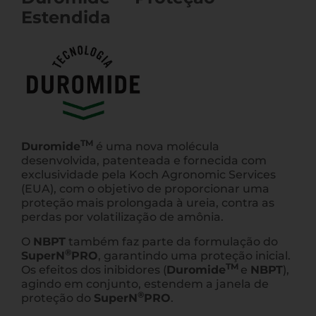
Estendida
TM
Duromide
é uma nova molécula
desenvolvida, patenteada e fornecida com
exclusividade pela Koch Agronomic Services
(EUA), com o objetivo de proporcionar uma
proteção mais prolongada à ureia, contra as
perdas por volatilização de amônia.
O
NBPT
também faz parte da formulação do
®
SuperN
PRO
, garantindo uma proteção inicial.
TM
Os efeitos dos inibidores (
Duromide
e
NBPT
),
agindo em conjunto, estendem a janela de
®
proteção do
SuperN
PRO
.