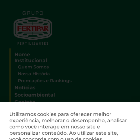
Home
Institucional
Quem Somos
Nossa História
Premiações e Rankings
Notícias
Socioambiental
Contato
Sede Administrativa Grupo Fertipar
Utilizamos cookies para oferecer melhor
Rua Deputado Heitor Alencar Furtado, 3100
experiência, melhorar o desempenho, analisar
Campo Comprido
como você interage em nosso site e
CEP 81200-528 – Curitiba – Paraná
personalizar conteúdo. Ao utilizar este site,
(41) 3026-9009
você concorda com o uso de cookies.