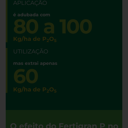
APLICAÇÃO
é adubada com
80 a 100
Kg/ha de P
O
2
5
UTILIZAÇÃO
mas extrai apenas
60
Kg/ha de P
O
2
5
O efeito do Fertigran P no