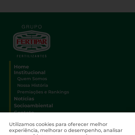
Home
Institucional
Quem Somos
Nossa História
Premiações e Rankings
Notícias
Socioambiental
Contato
Sede Administrativa Grupo Fertipar
Utilizamos cookies para oferecer melhor
Rua Deputado Heitor Alencar Furtado, 3100
experiência, melhorar o desempenho, analisar
Campo Comprido