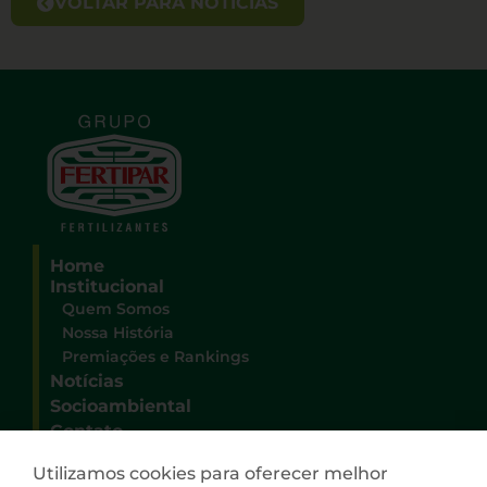
VOLTAR PARA NOTÍCIAS
Home
Institucional
Quem Somos
Nossa História
Premiações e Rankings
Notícias
Socioambiental
Contato
Sede Administrativa Grupo Fertipar
Utilizamos cookies para oferecer melhor
Rua Deputado Heitor Alencar Furtado, 3100