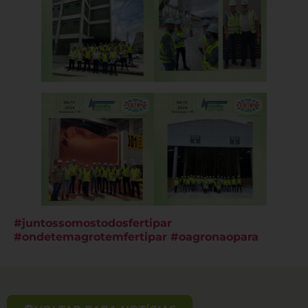
#juntossomostodosfertipar
#ondetemagrotemfertipar
#oagronaopara