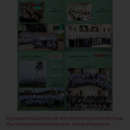
#grupofertipar45anos
#ondetemagrotemfertipar
#juntossomostodosfertipar
#oagronaopara