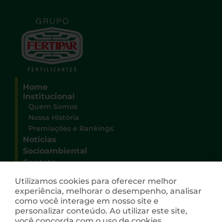
Home
Institucional
Quem Somos
Nossa História
Premiações e Rankings
Notícias
Socioambiental
Contato
Sede Administrativa Grupo Fertipar
Utilizamos cookies para oferecer melhor
Rua Deputado Heitor Alencar Furtado, 3100
experiência, melhorar o desempenho, analisar
Campo Comprido
como você interage em nosso site e
CEP 81200-528 – Curitiba – Paraná
personalizar conteúdo. Ao utilizar este site,
(41) 3026-9009
você concorda com o uso de cookies.