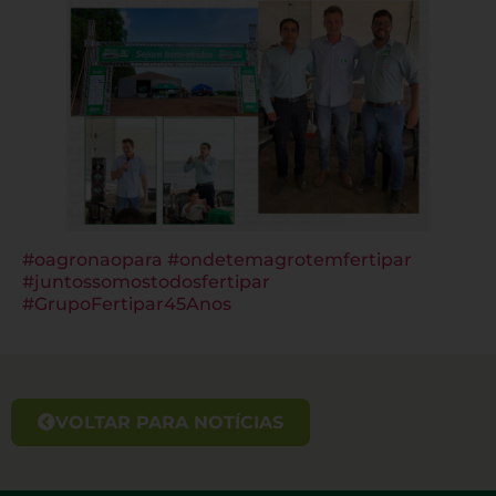
#oagronaopara
#ondetemagrotemfertipar
#juntossomostodosfertipar
#GrupoFertipar45Anos
VOLTAR PARA NOTÍCIAS