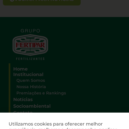
Home
Institucional
Quem Somos
Nossa História
Premiações e Rankings
Notícias
Socioambiental
Contato
Sede Administrativa Grupo Fertipar
Utilizamos cookies para oferecer melhor
Rua Deputado Heitor Alencar Furtado, 3100