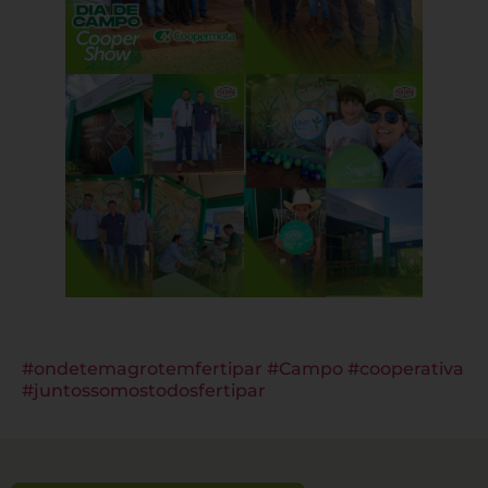
#ondetemagrotemfertipar
#Campo
#cooperativa
#juntossomostodosfertipar